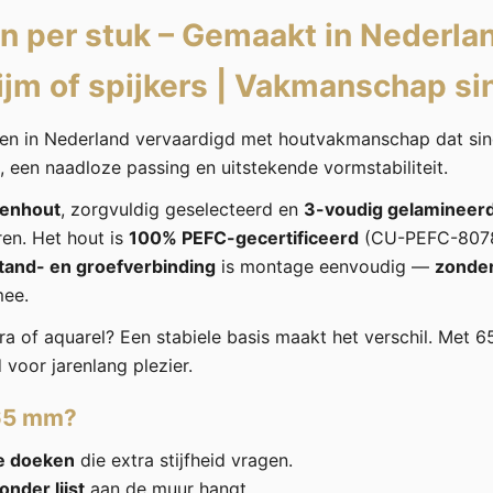
n per stuk –
Gemaakt in Nederla
ijm of spijkers
|
Vakmanschap si
n in Nederland vervaardigd met houtvakmanschap dat si
, een naadloze passing en uitstekende vormstabiliteit.
renhout
, zorgvuldig geselecteerd en
3-voudig gelamineer
ren. Het hout is
100% PEFC-gecertificeerd
(CU-PEFC-8078
tand- en groefverbinding
is montage eenvoudig —
zonder 
mee.
ra of aquarel? Een stabiele basis maakt het verschil. Met 6
voor jarenlang plezier.
65 mm?
e doeken
die extra stijfheid vragen.
onder lijst
aan de muur hangt.