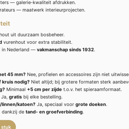
ters — galerie-kwaliteit afdrukken.
rateurs — maatwerk interieurprojecten.
teit
hout uit duurzaam bosbeheer.
d
vurenhout voor extra stabiliteit.
t in Nederland —
vakmanschap sinds 1932
.
met 45 mm?
Nee, profielen en accessoires zijn niet uitwisse
f kruis nodig?
Niet altijd; bij grotere formaten sterk aanbev
g?
Minimaal
+5 cm per zijde
t.o.v. het spieraamformaat.
Ja,
gratis
bij elke bestelling.
/linnen/katoen?
Ja, speciaal voor
grote doeken
.
 dankzij de
tand- en groefverbinding
.
 stuk