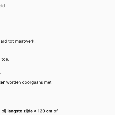
id.
ard tot maatwerk.
s
toe.
.
ter
worden doorgaans met
t
bij
langste zijde > 120 cm
of