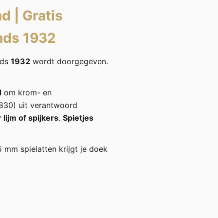
nd
|
Gratis
nds 1932
nds
1932
wordt doorgegeven.
d
om krom- en
30) uit verantwoord
lijm of spijkers
.
Spietjes
5 mm spielatten krijgt je doek