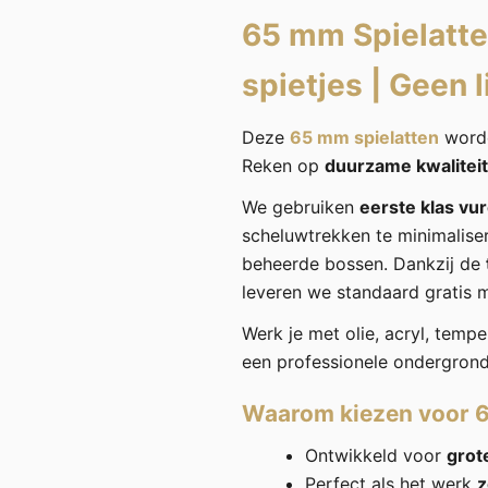
65 mm Spielatte
spietjes
|
Geen l
Deze
65 mm spielatten
worde
Reken op
duurzame kwaliteit
We gebruiken
eerste klas vu
scheluwtrekken te minimalise
beheerde bossen. Dankzij de
leveren we standaard gratis 
Werk je met olie, acryl, tempe
een professionele ondergrond 
Waarom kiezen voor 
Ontwikkeld voor
grot
Perfect als het werk
z