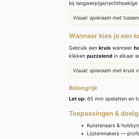
bij langwerpige/rechthoekige
Visual: spieraam met tussen
Wanneer kies je een k
Gebruik een
kruis
wanneer
h
klikken
puzzelend
in elkaar e
Visual: spieraam met kruis 
Belangrijk
Let op:
65 mm spelatten en t
Toepassingen & doel
Kunstenaars & hobbyist
Lijstenmakers — prof