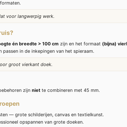
 formaten.
lat voor langwerpig werk.
ruis?
oogte én breedte > 100 cm
zijn en het formaat
(bijna) vie
n passen in de inkepingen van het spieraam.
voor groot vierkant doek.
oebehoren zijn
niet
te combineren met 45 mm.
groepen
en — grote schilderijen, canvas en textielkunst.
essioneel opspannen van grote doeken.