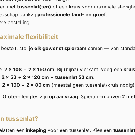
iden met
tussenlat(ten)
of een
kruis
voor maximale stevighe
edschap dankzij
professionele tand- en groef
.
ere bestelling.
ximale flexibiliteit
bestelt, stel je
elk gewenst spieraam
samen — van standa
el
2 × 108
+
2 × 150 cm
. Bij (bijna) vierkant: voeg een
krui
l
2 × 53
+
2 × 120 cm
+
tussenlat 53 cm
.
l
2 × 100
+
2 × 80 cm
(meestal geen tussenlat/kruis nodig)
. Grotere lengtes zijn
op aanvraag
. Spieramen boven
2 me
n tussenlat?
latten een
inkeping
voor een tussenlat. Kies een
tussenla