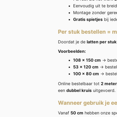
Eenvoudig uit te bre
Montage zonder gere
Gratis spietjes
bij ied
Per stuk bestellen = ma
Doordat je de
latten per stuk
Voorbeelden:
108 × 150 cm
→ best
53 × 120 cm
→ beste
100 × 80 cm
→ beste
Online bestelbaar tot
2 meter
een
dubbel kruis
uitgevoerd.
Wanneer gebruik je ee
Vanaf
50 cm
hebben onze spe