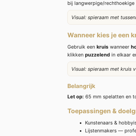
bij langwerpige/rechthoekige
Visual: spieraam met tussen
Wanneer kies je een k
Gebruik een
kruis
wanneer
h
klikken
puzzelend
in elkaar e
Visual: spieraam met kruis 
Belangrijk
Let op:
65 mm spelatten en t
Toepassingen & doel
Kunstenaars & hobbyist
Lijstenmakers — prof