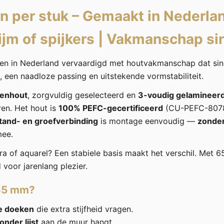
n per stuk –
Gemaakt in Nederla
ijm of spijkers
|
Vakmanschap si
n in Nederland vervaardigd met houtvakmanschap dat si
, een naadloze passing en uitstekende vormstabiliteit.
renhout
, zorgvuldig geselecteerd en
3-voudig gelamineer
ren. Het hout is
100% PEFC-gecertificeerd
(CU-PEFC-8078
tand- en groefverbinding
is montage eenvoudig —
zonder 
mee.
ra of aquarel? Een stabiele basis maakt het verschil. Met 6
voor jarenlang plezier.
65 mm?
e doeken
die extra stijfheid vragen.
onder lijst
aan de muur hangt.