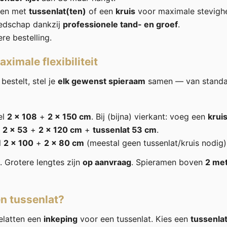
iden met
tussenlat(ten)
of een
kruis
voor maximale stevighe
edschap dankzij
professionele tand- en groef
.
ere bestelling.
ximale flexibiliteit
bestelt, stel je
elk gewenst spieraam
samen — van standa
el
2 × 108
+
2 × 150 cm
. Bij (bijna) vierkant: voeg een
krui
l
2 × 53
+
2 × 120 cm
+
tussenlat 53 cm
.
l
2 × 100
+
2 × 80 cm
(meestal geen tussenlat/kruis nodig)
. Grotere lengtes zijn
op aanvraag
. Spieramen boven
2 me
n tussenlat?
latten een
inkeping
voor een tussenlat. Kies een
tussenla