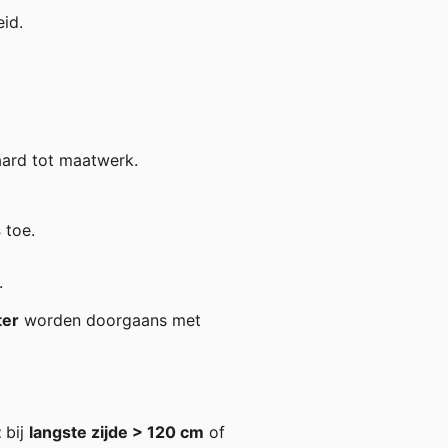
id.
ard tot maatwerk.
s
toe.
.
ter
worden doorgaans met
t
bij
langste zijde > 120 cm
of