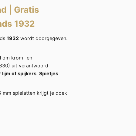
nd
|
Gratis
nds 1932
nds
1932
wordt doorgegeven.
d
om krom- en
30) uit verantwoord
lijm of spijkers
.
Spietjes
5 mm spielatten krijgt je doek