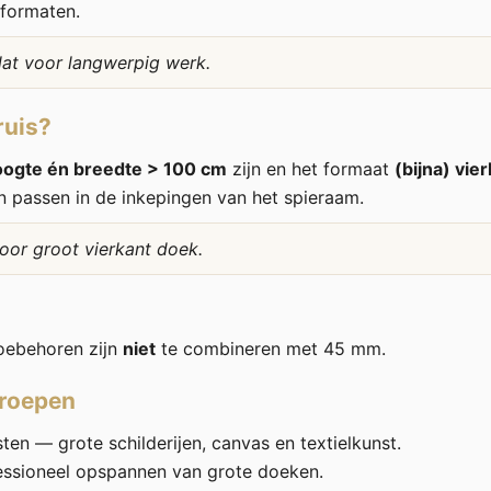
 formaten.
lat voor langwerpig werk.
ruis?
oogte én breedte > 100 cm
zijn en het formaat
(bijna) vie
n passen in de inkepingen van het spieraam.
voor groot vierkant doek.
oebehoren zijn
niet
te combineren met 45 mm.
groepen
en — grote schilderijen, canvas en textielkunst.
essioneel opspannen van grote doeken.