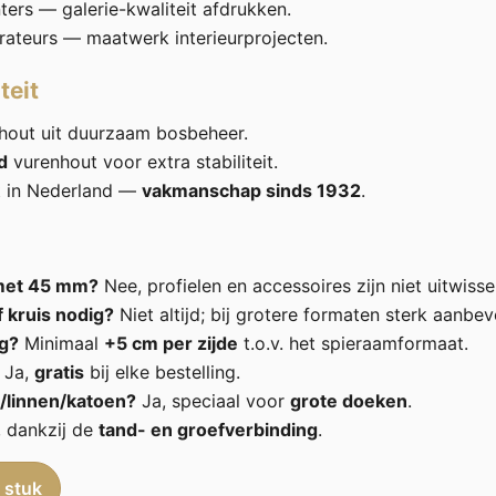
ters — galerie-kwaliteit afdrukken.
rateurs — maatwerk interieurprojecten.
teit
hout uit duurzaam bosbeheer.
d
vurenhout voor extra stabiliteit.
t in Nederland —
vakmanschap sinds 1932
.
met 45 mm?
Nee, profielen en accessoires zijn niet uitwisse
f kruis nodig?
Niet altijd; bij grotere formaten sterk aanbev
g?
Minimaal
+5 cm per zijde
t.o.v. het spieraamformaat.
Ja,
gratis
bij elke bestelling.
/linnen/katoen?
Ja, speciaal voor
grote doeken
.
 dankzij de
tand- en groefverbinding
.
 stuk