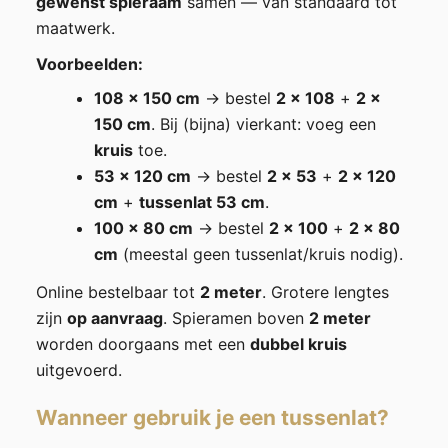
gewenst spieraam
samen — van standaard tot
maatwerk.
Voorbeelden:
108 × 150 cm
→ bestel
2 × 108
+
2 ×
150 cm
. Bij (bijna) vierkant: voeg een
kruis
toe.
53 × 120 cm
→ bestel
2 × 53
+
2 × 120
cm
+
tussenlat 53 cm
.
100 × 80 cm
→ bestel
2 × 100
+
2 × 80
cm
(meestal geen tussenlat/kruis nodig).
Online bestelbaar tot
2 meter
. Grotere lengtes
zijn
op aanvraag
. Spieramen boven
2 meter
worden doorgaans met een
dubbel kruis
uitgevoerd.
Wanneer gebruik je een tussenlat?