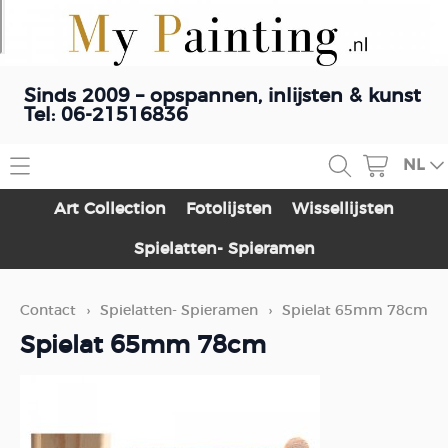
Sinds 2009 – opspannen, inlijsten & kunst
Tel: 06-21516836
NL
Home
Art Collection
Fotolijsten
Wissellijsten
Contact
Spielatten- Spieramen
Webshop
Contact
›
Spielatten- Spieramen
›
Spielat 65mm 78cm
Art Collection
Schilderij opspannen
Spielat 65mm 78cm
Fotolijsten
Blog
Wissellijsten
Spielatten- Spieramen