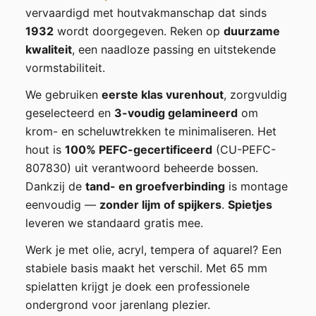
vervaardigd met houtvakmanschap dat sinds
1932
wordt doorgegeven. Reken op
duurzame
kwaliteit
, een naadloze passing en uitstekende
vormstabiliteit.
We gebruiken
eerste klas vurenhout
, zorgvuldig
geselecteerd en
3-voudig gelamineerd
om
krom- en scheluwtrekken te minimaliseren. Het
hout is
100% PEFC-gecertificeerd
(CU-PEFC-
807830) uit verantwoord beheerde bossen.
Dankzij de
tand- en groefverbinding
is montage
eenvoudig —
zonder lijm of spijkers
.
Spietjes
leveren we standaard gratis mee.
Werk je met olie, acryl, tempera of aquarel? Een
stabiele basis maakt het verschil. Met 65 mm
spielatten krijgt je doek een professionele
ondergrond voor jarenlang plezier.