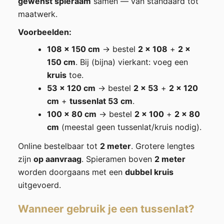
gewenst spieraam
samen — van standaard tot
maatwerk.
Voorbeelden:
108 × 150 cm
→ bestel
2 × 108
+
2 ×
150 cm
. Bij (bijna) vierkant: voeg een
kruis
toe.
53 × 120 cm
→ bestel
2 × 53
+
2 × 120
cm
+
tussenlat 53 cm
.
100 × 80 cm
→ bestel
2 × 100
+
2 × 80
cm
(meestal geen tussenlat/kruis nodig).
Online bestelbaar tot
2 meter
. Grotere lengtes
zijn
op aanvraag
. Spieramen boven
2 meter
worden doorgaans met een
dubbel kruis
uitgevoerd.
Wanneer gebruik je een tussenlat?