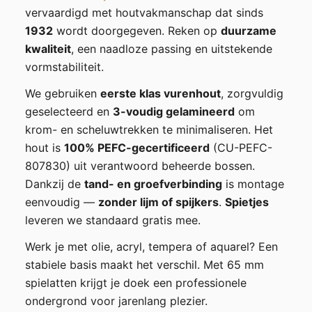
vervaardigd met houtvakmanschap dat sinds
1932
wordt doorgegeven. Reken op
duurzame
kwaliteit
, een naadloze passing en uitstekende
vormstabiliteit.
We gebruiken
eerste klas vurenhout
, zorgvuldig
geselecteerd en
3-voudig gelamineerd
om
krom- en scheluwtrekken te minimaliseren. Het
hout is
100% PEFC-gecertificeerd
(CU-PEFC-
807830) uit verantwoord beheerde bossen.
Dankzij de
tand- en groefverbinding
is montage
eenvoudig —
zonder lijm of spijkers
.
Spietjes
leveren we standaard gratis mee.
Werk je met olie, acryl, tempera of aquarel? Een
stabiele basis maakt het verschil. Met 65 mm
spielatten krijgt je doek een professionele
ondergrond voor jarenlang plezier.