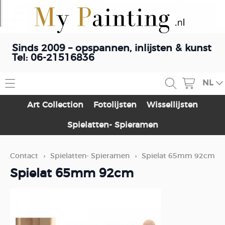
Sinds 2009 – opspannen, inlijsten & kunst
Tel: 06-21516836
NL
Home
Art Collection
Fotolijsten
Wissellijsten
Contact
Spielatten- Spieramen
Webshop
Contact
›
Spielatten- Spieramen
›
Spielat 65mm 92cm
Art Collection
Schilderij opspannen
Spielat 65mm 92cm
Fotolijsten
Blog
Wissellijsten
Spielatten- Spieramen