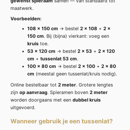
gewenst spieraam
samen — van standaard tot
maatwerk.
Voorbeelden:
108 × 150 cm
→ bestel
2 × 108
+
2 ×
150 cm
. Bij (bijna) vierkant: voeg een
kruis
toe.
53 × 120 cm
→ bestel
2 × 53
+
2 × 120
cm
+
tussenlat 53 cm
.
100 × 80 cm
→ bestel
2 × 100
+
2 × 80
cm
(meestal geen tussenlat/kruis nodig).
Online bestelbaar tot
2 meter
. Grotere lengtes
zijn
op aanvraag
. Spieramen boven
2 meter
worden doorgaans met een
dubbel kruis
uitgevoerd.
Wanneer gebruik je een tussenlat?