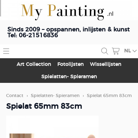
Sinds 2009 – opspannen, inlijsten & kunst
Tel: 06-21516836
NL
Home
Art Collection
Fotolijsten
Wissellijsten
Contact
Spielatten- Spieramen
Webshop
Contact
›
Spielatten- Spieramen
›
Spielat 65mm 83cm
Art Collection
Schilderij opspannen
Spielat 65mm 83cm
Fotolijsten
Blog
Wissellijsten
Spielatten- Spieramen