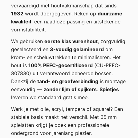
vervaardigd met houtvakmanschap dat sinds
1932
wordt doorgegeven. Reken op
duurzame
kwaliteit
, een naadloze passing en uitstekende
vormstabiliteit.
We gebruiken
eerste klas vurenhout
, zorgvuldig
geselecteerd en
3-voudig gelamineerd
om
krom- en scheluwtrekken te minimaliseren. Het
hout is
100% PEFC-gecertificeerd
(CU-PEFC-
807830) uit verantwoord beheerde bossen.
Dankzij de
tand- en groefverbinding
is montage
eenvoudig —
zonder lijm of spijkers
.
Spietjes
leveren we standaard gratis mee.
Werk je met olie, acryl, tempera of aquarel? Een
stabiele basis maakt het verschil. Met 65 mm
spielatten krijgt je doek een professionele
ondergrond voor jarenlang plezier.