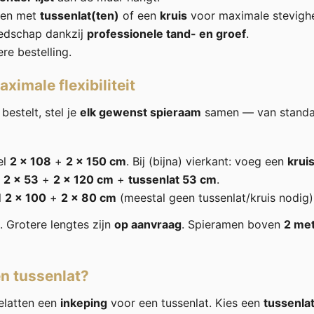
iden met
tussenlat(ten)
of een
kruis
voor maximale stevighe
edschap dankzij
professionele tand- en groef
.
ere bestelling.
ximale flexibiliteit
bestelt, stel je
elk gewenst spieraam
samen — van standa
el
2 × 108
+
2 × 150 cm
. Bij (bijna) vierkant: voeg een
krui
l
2 × 53
+
2 × 120 cm
+
tussenlat 53 cm
.
l
2 × 100
+
2 × 80 cm
(meestal geen tussenlat/kruis nodig)
. Grotere lengtes zijn
op aanvraag
. Spieramen boven
2 me
n tussenlat?
latten een
inkeping
voor een tussenlat. Kies een
tussenla