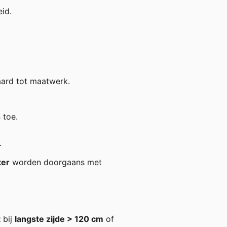
id.
ard tot maatwerk.
s
toe.
.
ter
worden doorgaans met
t
bij
langste zijde > 120 cm
of