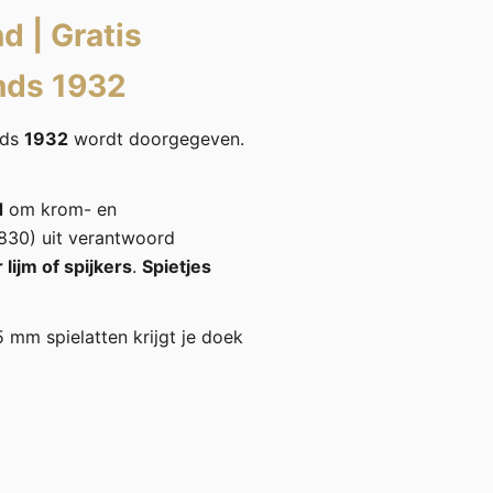
nd
|
Gratis
nds 1932
nds
1932
wordt doorgegeven.
d
om krom- en
30) uit verantwoord
lijm of spijkers
.
Spietjes
5 mm spielatten krijgt je doek