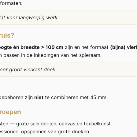
 formaten.
lat voor langwerpig werk.
ruis?
oogte én breedte > 100 cm
zijn en het formaat
(bijna) vie
n passen in de inkepingen van het spieraam.
voor groot vierkant doek.
oebehoren zijn
niet
te combineren met 45 mm.
groepen
en — grote schilderijen, canvas en textielkunst.
essioneel opspannen van grote doeken.