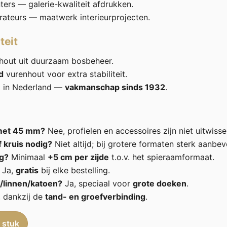
ters — galerie-kwaliteit afdrukken.
rateurs — maatwerk interieurprojecten.
teit
hout uit duurzaam bosbeheer.
d
vurenhout voor extra stabiliteit.
t in Nederland —
vakmanschap sinds 1932
.
met 45 mm?
Nee, profielen en accessoires zijn niet uitwisse
f kruis nodig?
Niet altijd; bij grotere formaten sterk aanbev
g?
Minimaal
+5 cm per zijde
t.o.v. het spieraamformaat.
Ja,
gratis
bij elke bestelling.
/linnen/katoen?
Ja, speciaal voor
grote doeken
.
 dankzij de
tand- en groefverbinding
.
 stuk