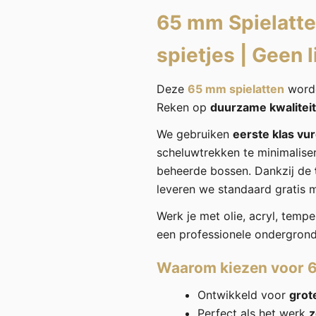
65 mm Spielatte
spietjes
|
Geen l
Deze
65 mm spielatten
worde
Reken op
duurzame kwaliteit
We gebruiken
eerste klas vu
scheluwtrekken te minimalise
beheerde bossen. Dankzij de
leveren we standaard gratis 
Werk je met olie, acryl, tempe
een professionele ondergrond 
Waarom kiezen voor 
Ontwikkeld voor
grot
Perfect als het werk
z