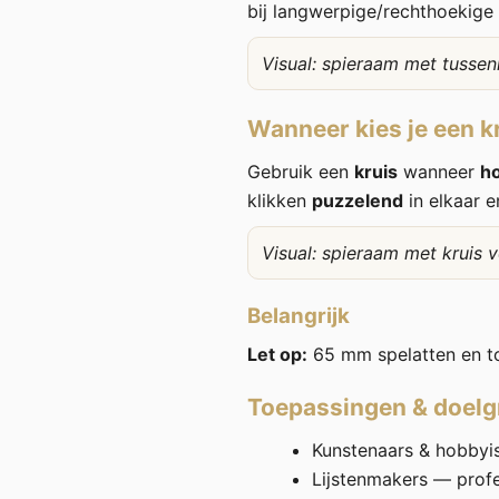
bij langwerpige/rechthoekige
Visual: spieraam met tussen
Wanneer kies je een k
Gebruik een
kruis
wanneer
h
klikken
puzzelend
in elkaar e
Visual: spieraam met kruis 
Belangrijk
Let op:
65 mm spelatten en t
Toepassingen & doel
Kunstenaars & hobbyist
Lijstenmakers — prof