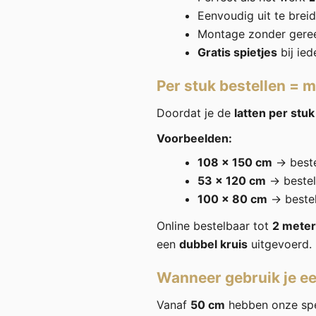
Eenvoudig uit te bre
Montage zonder gere
Gratis spietjes
bij ied
Per stuk bestellen = ma
Doordat je de
latten per stuk
Voorbeelden:
108 × 150 cm
→ best
53 × 120 cm
→ beste
100 × 80 cm
→ beste
Online bestelbaar tot
2 meter
een
dubbel kruis
uitgevoerd.
Wanneer gebruik je ee
Vanaf
50 cm
hebben onze spe