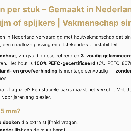
n per stuk –
Gemaakt in Nederla
ijm of spijkers
|
Vakmanschap si
n in Nederland vervaardigd met houtvakmanschap dat si
, een naadloze passing en uitstekende vormstabiliteit.
renhout
, zorgvuldig geselecteerd en
3-voudig gelamineer
ren. Het hout is
100% PEFC-gecertificeerd
(CU-PEFC-8078
tand- en groefverbinding
is montage eenvoudig —
zonder 
mee.
ra of aquarel? Een stabiele basis maakt het verschil. Met 6
voor jarenlang plezier.
65 mm?
e doeken
die extra stijfheid vragen.
onder lijst
aan de muur hangt.