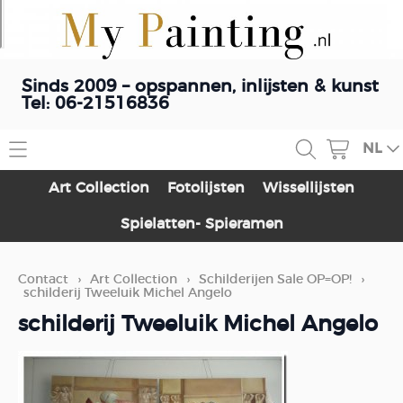
Sinds 2009 – opspannen, inlijsten & kunst
Tel: 06-21516836
NL
Home
Art Collection
Fotolijsten
Wissellijsten
Contact
Spielatten- Spieramen
Webshop
Contact
›
Art Collection
›
Schilderijen Sale OP=OP!
›
Art Collection
Schilderij opspannen
schilderij Tweeluik Michel Angelo
Fotolijsten
schilderij Tweeluik Michel Angelo
Blog
Wissellijsten
Spielatten- Spieramen