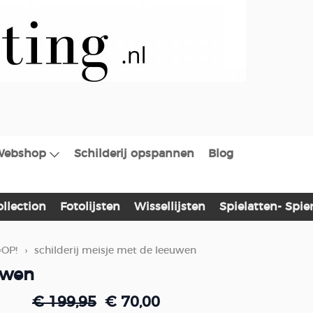
Webshop
Schilderij opspannen
Blog
ollection
Fotolijsten
Wissellijsten
Spielatten- Spi
=OP!
›
schilderij meisje met de leeuwen
uwen
€ 199,95
€ 70,00