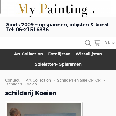
Sinds 2009 – opspannen, inlijsten & kunst
Tel: 06-21516836
NL
Home
Art Collection
Fotolijsten
Wissellijsten
Contact
Spielatten- Spieramen
Webshop
Contact
›
Art Collection
›
Schilderijen Sale OP=OP!
›
Art Collection
Schilderij opspannen
schilderij Koeien
Fotolijsten
schilderij Koeien
Blog
Wissellijsten
Spielatten- Spieramen