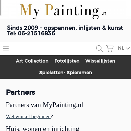
Sinds 2009 – opspannen, inlijsten & kunst
Tel: 06-21516836
NL
Home
Art Collection
Fotolijsten
Wissellijsten
Contact
Spielatten- Spieramen
Webshop
Partners
Art Collection
Schilderij opspannen
Partners van MyPainting.nl
Fotolijsten
Blog
Wissellijsten
Webwinkel beginnen
?
Spielatten- Spieramen
Huis, wonen en inrichting