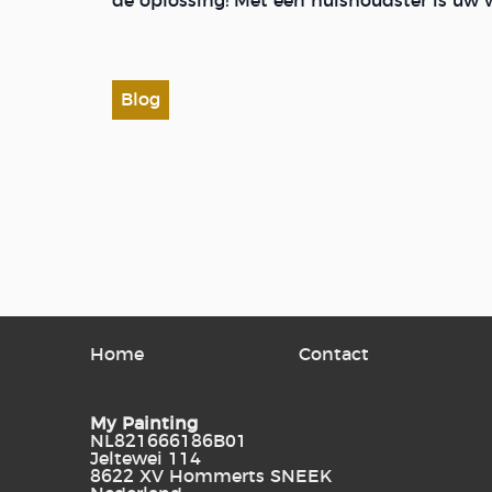
de oplossing! Met een huishoudster is uw 
Blog
Home
Contact
My Painting
NL821666186B01
Jeltewei 114
8622 XV Hommerts SNEEK