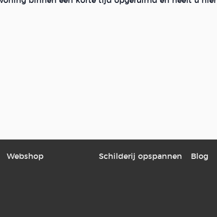
woning binnen een korte tijd opgeruimd en heeft u hier
Webshop
Schilderij opspannen
Blog