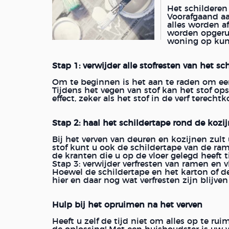
Het schilderen
Voorafgaand aa
alles worden a
worden opgeruim
woning op kunt
Stap 1: verwijder alle stofresten van het sc
Om te beginnen is het aan te raden om eers
Tijdens het vegen van stof kan het stof op
effect, zeker als het stof in de verf terecht
Stap 2: haal het schildertape rond de koz
Bij het verven van deuren en kozijnen zult
stof kunt u ook de schildertape van de ram
de kranten die u op de vloer gelegd heeft 
Stap 3: verwijder verfresten van ramen en v
Hoewel de schildertape en het karton of d
hier en daar nog wat verfresten zijn blijven
Hulp bij het opruimen na het verven
Heeft u zelf de tijd niet om alles op te ru