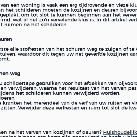
 van een woning is vaak een erg tijdrovende en vieze kl
n het schilderen moeten de kozijnen en deuren bijvoo
fgeplakt, om tot slot te kunnen beginnen aan het verve
d, wat al net zo’n vervelende klus is. In dit artikel ve
 ruimen na het schilderen.
huren
te alle stofresten van het schuren weg te zuigen of te v
stuiven, waardoor dit tegen uw net geverfde kozijnen aa
komt.
ijnen weg
 u schildertape gebruiken voor het afdekken van bijvoo
en verwijderen, waarna het resultaat van het verven pas
tijdens het schilderen kunnen verwijderd worden.
loeren
e kranten het merendeel van de verf van uw ruiten en v
 zitten. Verwijder deze verfresten en ruim tot slot de kw
imen na het verven van kozijnen of deuren?
Huishoudelij